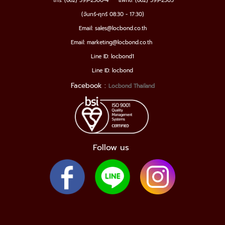
โทร. (662) 599-2500-4
แฟ็กซ์. (662) 599-2505
(
จันทร์-ศุกร์ 08:30 - 17:30)
Email: sales@locbond.co.th
Email: marketing@locbond.co.th
Line ID: locbond1
Line ID: locbond
Facebook :
Locbond Thailand
Follow us