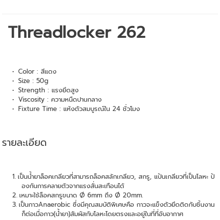
Threadlocker 262
Color : สีแดง
Size : 50g
Strength : แรงยึดสูง
Viscosity : ความหนืดปานกลาง
Fixture Time : แห้งตัวสมบูรณ์ใน 24 ชั่วโมง
รายละเอียด
เป็นน้ำยาล็อคเกลียวที่สามารถล็อคสลักเกลียว, สกรู, แป้นเกลียวที่เป็นโลหะ ป้
องกันการคลายตัวจากแรงสั่นสะเทือนได้
เหมาะใช้ล็อคสกรูขนาด Ø 6mm ถึง Ø 20mm.
เป็นกาวAnaerobic ซึ่งมีคุณสมบัติพิเศษคือ กาวจะแข็งตัวยึดติดกับชิ้นงาน
ก็ต่อเมื่อกาว(น้ำยา)สัมผัสกับโลหะโดยตรงและอยู่ในที่ที่อับอากาศ